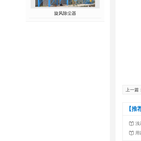
旋风除尘器
上一篇
【推
浅
用