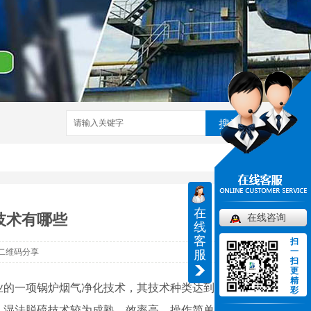
搜索
在
技术有哪些
在线咨询
线
客
扫
一
二维码分享
服
扫
更
精
业的一项锅炉烟气净化技术，其技术种类达到几
彩
，湿法脱硫技术较为成熟，效率高，操作简单。