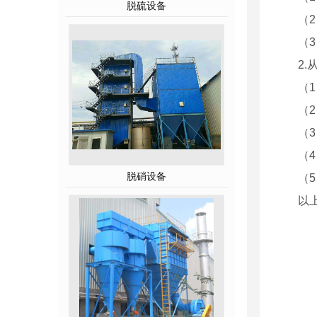
脱硫设备
（
（
2
（1
（
（
（
脱硝设备
（
以