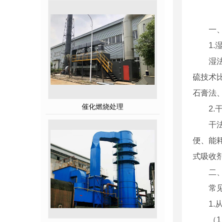
一
1
湿
硫技术
石膏法
催化燃烧处理
2
干
便、能
式吸收
二
常
1
（